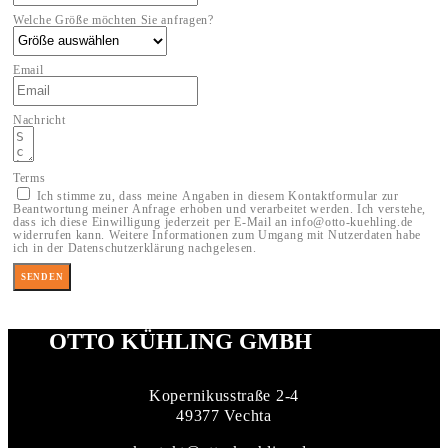
Welche Größe möchten Sie anfragen?
Email
Nachricht
Terms
Ich stimme zu, dass meine Angaben in diesem Kontaktformular zur
Beantwortung meiner Anfrage erhoben und verarbeitet werden. Ich verstehe,
dass ich diese Einwilligung jederzeit per E-Mail an info@otto-kuehling.de
widerrufen kann. Weitere Informationen zum Umgang mit Nutzerdaten habe
ich in der Datenschutzerklärung nachgelesen.
SENDEN
OTTO KÜHLING GMBH
Kopernikusstraße 2-4
49377 Vechta